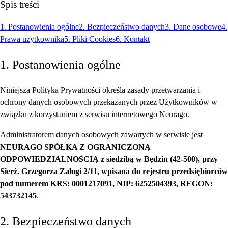
Spis treści
1. Postanowienia ogólne
2. Bezpieczeństwo danych
3. Dane osobowe
4.
Prawa użytkownika
5. Pliki Cookies
6. Kontakt
1. Postanowienia ogólne
Niniejsza Polityka Prywatności określa zasady przetwarzania i
ochrony danych osobowych przekazanych przez Użytkowników w
związku z korzystaniem z serwisu internetowego Neurago.
Administratorem danych osobowych zawartych w serwisie jest
NEURAGO SPÓŁKA Z OGRANICZONĄ
ODPOWIEDZIALNOŚCIĄ z siedzibą w Będzin (42-500), przy
Sierż. Grzegorza Załogi 2/11, wpisana do rejestru przedsiębiorców
pod numerem KRS: 0001217091, NIP: 6252504393, REGON:
543732145
.
2. Bezpieczeństwo danych