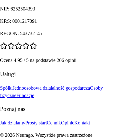
NIP:
6252504393
KRS:
0001217091
REGON:
543732145
Ocena 4.95 / 5 na podstawie 206 opinii
Usługi
Spółki
Jednoosobowa działalność gospodarcza
Osoby
fizyczne
Fundacje
Poznaj nas
Jak działamy
Prosty start
Cennik
Opinie
Kontakt
© 2026 Neurago. Wszystkie prawa zastrzeżone.